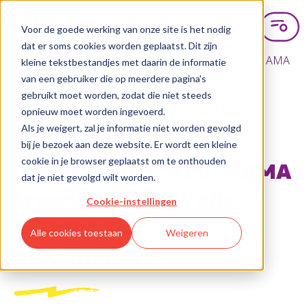
Voor de goede werking van onze site is het nodig
dat er soms cookies worden geplaatst. Dit zijn
kleine tekstbestandjes met daarin de informatie
van een gebruiker die op meerdere pagina's
gebruikt moet worden, zodat die niet steeds
opnieuw moet worden ingevoerd.
Molenbeek: de
Als je weigert, zal je informatie niet worden gevolgd
meerderheid
bij je bezoek aan deze website. Er wordt een kleine
cookie in je browser geplaatst om te onthouden
PS/VOORUIT-PTB-MAMA
dat je niet gevolgd wilt worden.
treedt op tegen alle
Cookie-instellingen
vormen van
Alle cookies toestaan
Weigeren
discriminatie